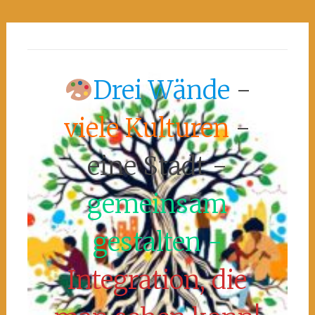
Drei Wände
-
viele Kulturen
-
eine Stadt -
gemeinsam
gestalten -
Integration, die