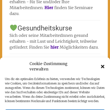
erhalten - für Sie und/oder Ihre
MitarbeiterInnen.
Hier
finden Sie Seminare
dazu.
Gesundheitskurse
Sich oder seine MitarbeiterInnen gesund
erhalten - mit Lust und Leichtigkeit, teilweise
gefördert. Finden Sie
hier
Möglichkeiten dazu.
Cookie-Zustimmung
verwalten
Um dir ein optimales Erlebnis zu bieten, verwenden wir Technologien
wie Cookies, um Geräteinformationen zu speichern und/oder darauf
Unsere Partner
zuzugreifen. Wenn du diesen Technologien zustimmst, können wir Daten
wie das Surfverhalten oder eindeutige IDs auf dieser Website
Hier befindet sich das kulturell-kreative und
verarbeiten. Wenn du deine Zustimmung nicht erteilst oder zurückziehst,
künstlerische ♥️von Potsdam:
www.rz-
können bestimmte Merkmale und Funktionen beeinträchtigt werden.
potsdam.de
und mein Atelier 108