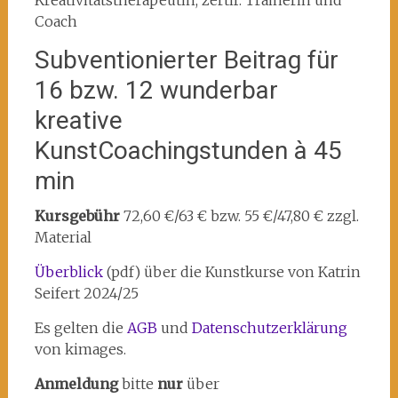
Kreativitätstherapeutin, zertif. Trainerin und
Coach
Subventionierter Beitrag für
16 bzw. 12 wunderbar
kreative
KunstCoachingstunden à 45
min
Kursgebühr
72,60 €/63 € bzw. 55 €/47,80 € zzgl.
Material
Überblick
(pdf) über die Kunstkurse von Katrin
Seifert 2024/25
Es gelten die
AGB
und
Datenschutzerklärung
von kimages.
Anmeldung
bitte
nur
über