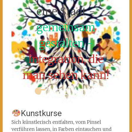
eine Stadt -
gemeinsam
gestalten -
Integration, die
man sehen kann!
Mach mit!
Kunstkurse
Sich künstlerisch entfalten, vom Pinsel
verführen lassen, in Farben eintauchen und