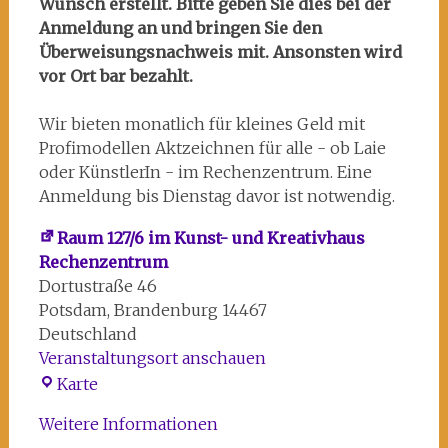
Wunsch erstellt. Bitte geben Sie dies bei der
Anmeldung an und bringen Sie den
Überweisungsnachweis mit. Ansonsten wird
vor Ort bar bezahlt.
Wir bieten monatlich für kleines Geld mit
Profimodellen Aktzeichnen für alle - ob Laie
oder KünstlerIn - im Rechenzentrum. Eine
Anmeldung bis Dienstag davor ist notwendig.
Raum 127/6 im Kunst- und Kreativhaus
Rechenzentrum
Dortustraße 46
Potsdam
,
Brandenburg
14467
Deutschland
Veranstaltungsort anschauen
Raum
Karte
127/6
Weitere Informationen
im