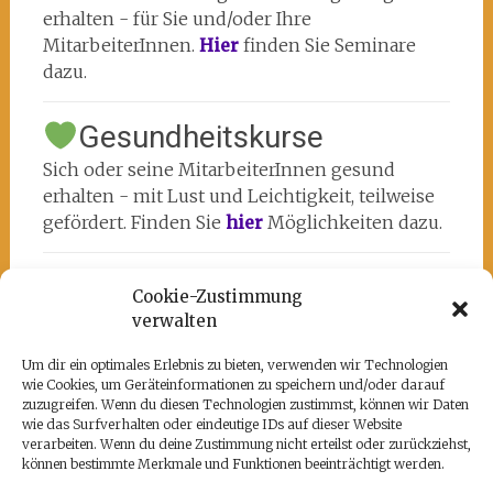
erhalten - für Sie und/oder Ihre
MitarbeiterInnen.
Hier
finden Sie Seminare
dazu.
Gesundheitskurse
Sich oder seine MitarbeiterInnen gesund
erhalten - mit Lust und Leichtigkeit, teilweise
gefördert. Finden Sie
hier
Möglichkeiten dazu.
Cookie-Zustimmung
verwalten
Um dir ein optimales Erlebnis zu bieten, verwenden wir Technologien
wie Cookies, um Geräteinformationen zu speichern und/oder darauf
Unsere Partner
zuzugreifen. Wenn du diesen Technologien zustimmst, können wir Daten
wie das Surfverhalten oder eindeutige IDs auf dieser Website
Hier befindet sich das kulturell-kreative und
verarbeiten. Wenn du deine Zustimmung nicht erteilst oder zurückziehst,
künstlerische ♥️von Potsdam:
www.rz-
können bestimmte Merkmale und Funktionen beeinträchtigt werden.
potsdam.de
und mein Atelier 108