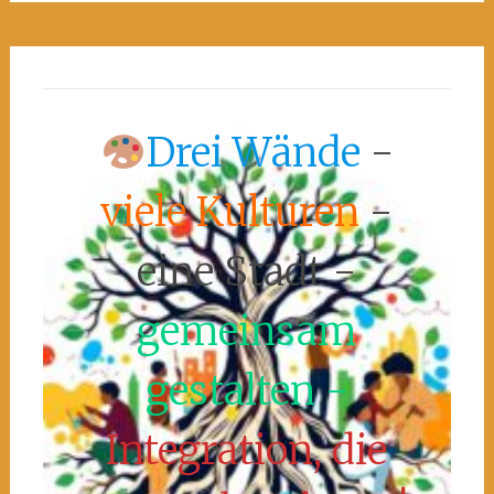
Drei Wände
-
viele Kulturen
-
eine Stadt -
gemeinsam
gestalten -
Integration, die