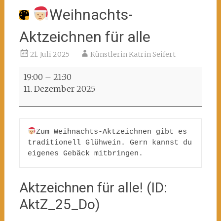
Weihnachts-
Aktzeichnen für alle
21. Juli 2025
Künstlerin Katrin Seifert
19:00
–
21:30
Weihnachts-
11. Dezember 2025
Aktzeichnen
für
alle
Zum Weihnachts-Aktzeichnen gibt es 
traditionell Glühwein. Gern kannst du 
eigenes Gebäck mitbringen.
Aktzeichnen für alle! (ID:
AktZ_25_Do)