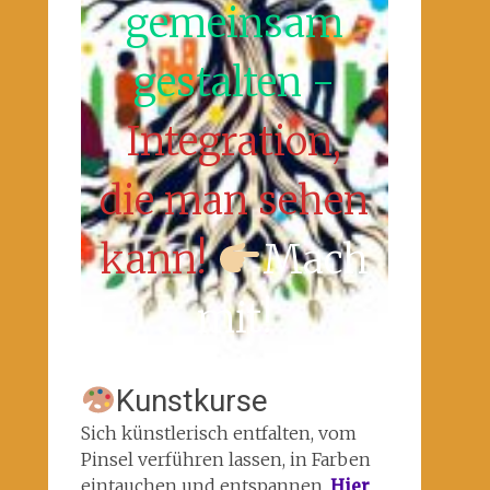
gemeinsam
gestalten -
Integration,
die man sehen
kann!
Mach
mit!
Kunstkurse
Sich künstlerisch entfalten, vom
Pinsel verführen lassen, in Farben
eintauchen und entspannen.
Hier