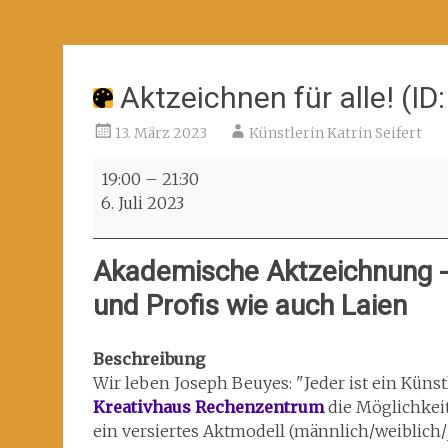
Aktzeichnen für alle! (I
13. März 2023
Künstlerin Katrin Seifert
Aktzeichnen
19:00
–
21:30
für
6. Juli 2023
alle!
(ID:
Akademische Aktzeichnung - 
AktZ_23_Do)
und Profis wie auch Laien
Beschreibung
Wir leben Joseph Beuyes: "Jeder ist ein Künst
Kreativhaus Rechenzentrum
die Möglichkeit
ein versiertes Aktmodell (männlich/weiblich/