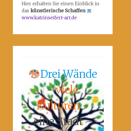
Hier erhalten Sie einen Einblick in
das
künstlerische Schaffen
www.katrinseifert-art.de
Drei Wände
-
viele
Kulturen
-
eine Stadt -