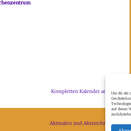
echenzentrum
Kompletten Kalender ansehen
Um dir ein 
Geräteinfor
Technologie
auf dieser 
zurückziehs
Aktmalen und Aktzeichnen für alle
15. Juli 2023
Akzep