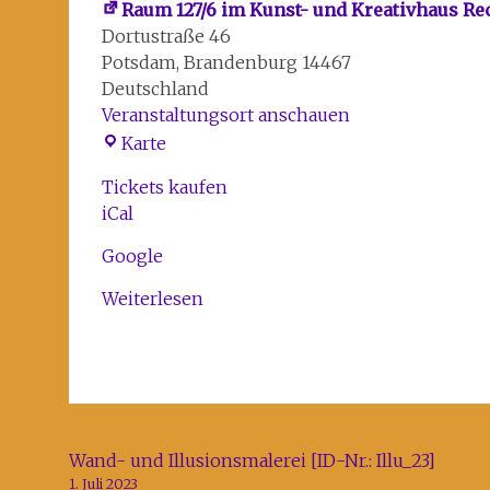
Raum 127/6 im Kunst- und Kreativhaus R
Dortustraße 46
Potsdam
,
Brandenburg
14467
Deutschland
Veranstaltungsort anschauen
Raum
Karte
127/6
Tickets kaufen
im
iCal
Kunst-
und
Google
Kreativhaus
Rechenzentrum
Weiterlesen
Beitragsnavigation
Wand- und Illusionsmalerei [ID-Nr.: Illu_23]
1. Juli 2023