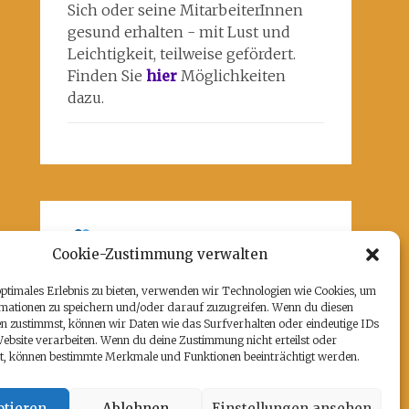
Sich oder seine MitarbeiterInnen
gesund erhalten - mit Lust und
Leichtigkeit, teilweise gefördert.
Finden Sie
hier
Möglichkeiten
dazu.
Unsere Partner
Cookie-Zustimmung verwalten
Hier befindet sich das kulturell-
kreative und künstlerische ♥️von
optimales Erlebnis zu bieten, verwenden wir Technologien wie Cookies, um
mationen zu speichern und/oder darauf zuzugreifen. Wenn du diesen
Potsdam:
www.rz-potsdam.de
und
n zustimmst, können wir Daten wie das Surfverhalten oder eindeutige IDs
mein Atelier 108
Website verarbeiten. Wenn du deine Zustimmung nicht erteilst oder
t, können bestimmte Merkmale und Funktionen beeinträchtigt werden.
tieren
Ablehnen
Einstellungen ansehen