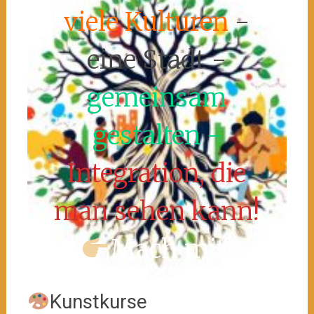
viele Kulturen
-
eine Stadt -
gemeinsam
gestalten -
Integration, die
man sehen kann!
Mach mit!
Kunstkurse