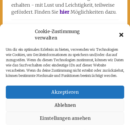
erhalten - mit Lust und Leichtigkeit, teilweise
gefördert. Finden Sie
hier
Möglichkeiten dazu.
Cookie-Zustimmung
verwalten
Um dir ein optimales Erlebnis zu bieten, verwenden wir Technologien
wie Cookies, um Geräteinformationen zu speichern und/oder darauf
Unsere Partner
zuzugreifen. Wenn du diesen Technologien zustimmst, können wir Daten
wie das Surfverhalten oder eindeutige IDs auf dieser Website
Hier befindet sich das kulturell-kreative und
verarbeiten. Wenn du deine Zustimmung nicht erteilst oder zurückziehst,
künstlerische ♥️von Potsdam:
www.rz-
können bestimmte Merkmale und Funktionen beeinträchtigt werden.
potsdam.de
und mein Atelier 108
Akzeptieren
Ablehnen
Copyright © 2026
kimages Training+Kunst+Coaching
. Alle
Einstellungen ansehen
Rechte vorbehalten. Theme:
Radiate
von ThemeGrill. Präsentiert