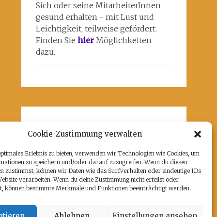
Sich oder seine MitarbeiterInnen
gesund erhalten - mit Lust und
Leichtigkeit, teilweise gefördert.
Finden Sie
hier
Möglichkeiten
dazu.
Unsere Partner
Cookie-Zustimmung verwalten
Hier befindet sich das kulturell-
optimales Erlebnis zu bieten, verwenden wir Technologien wie Cookies, um
kreative und künstlerische ♥️von
mationen zu speichern und/oder darauf zuzugreifen. Wenn du diesen
Potsdam:
www.rz-potsdam.de
und
n zustimmst, können wir Daten wie das Surfverhalten oder eindeutige IDs
mein Atelier 108
Website verarbeiten. Wenn du deine Zustimmung nicht erteilst oder
t, können bestimmte Merkmale und Funktionen beeinträchtigt werden.
tieren
Ablehnen
Einstellungen ansehen