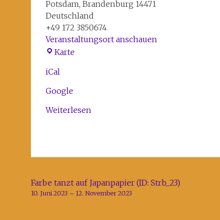
Potsdam
,
Brandenburg
14471
Deutschland
+49 172 3850674
Veranstaltungsort anschauen
kimages
Karte
TKC
iCal
in
Potsdam-
Google
West
c/o
Weiterlesen
Seifert
Beitragsnavigation
Farbe tanzt auf Japanpapier (ID: Strb_23)
10. Juni 2023
–
12. November 2023