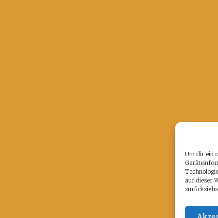
Um dir ein 
Geräteinfor
Technologie
auf dieser 
zurückziehs
Akzep