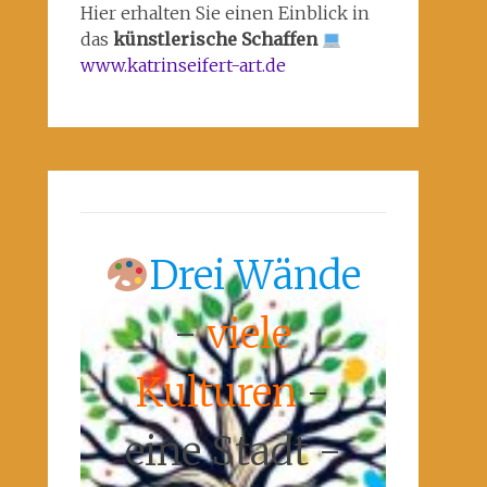
Hier erhalten Sie einen Einblick in
das
künstlerische Schaffen
www.katrinseifert-art.de
Drei Wände
-
viele
Kulturen
-
eine Stadt -