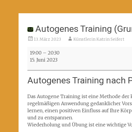
Autogenes Training (Gru
13. März 2023
Künstlerin Katrin Seifert
Autogenes
19:00
–
20:30
Training
15. Juni 2023
(Grundkurs)
(ID:
Autogenes Training nach Pr
AT_2301)
Das Autogene Training ist eine Methode der 
regelmäßigen Anwendung gedanklicher Vorst
lernen, einen positiven Einfluss auf Ihre Kö
und zu entspannen.
Wiederholung und Übung ist eine wichtige Vo