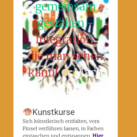
gemeinsam
gestalten -
Integration,
die man sehen
kann!
Mach
mit!
Kunstkurse
Sich künstlerisch entfalten, vom
Pinsel verführen lassen, in Farben
eintauchen und entspannen.
Hier