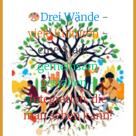
Drei Wände
-
viele Kulturen
-
eine Stadt -
gemeinsam
gestalten -
Integration, die
man sehen kann!
Mach mit!