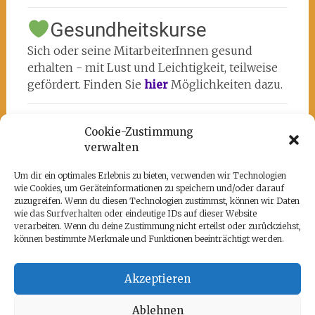
Gesundheitskurse
Sich oder seine MitarbeiterInnen gesund
erhalten - mit Lust und Leichtigkeit, teilweise
gefördert. Finden Sie
hier
Möglichkeiten dazu.
Cookie-Zustimmung
verwalten
Um dir ein optimales Erlebnis zu bieten, verwenden wir Technologien
wie Cookies, um Geräteinformationen zu speichern und/oder darauf
Unsere Partner
zuzugreifen. Wenn du diesen Technologien zustimmst, können wir Daten
wie das Surfverhalten oder eindeutige IDs auf dieser Website
Hier befindet sich das kulturell-kreative und
verarbeiten. Wenn du deine Zustimmung nicht erteilst oder zurückziehst,
künstlerische ♥️von Potsdam:
www.rz-
können bestimmte Merkmale und Funktionen beeinträchtigt werden.
potsdam.de
und mein Atelier 108
Akzeptieren
Ablehnen