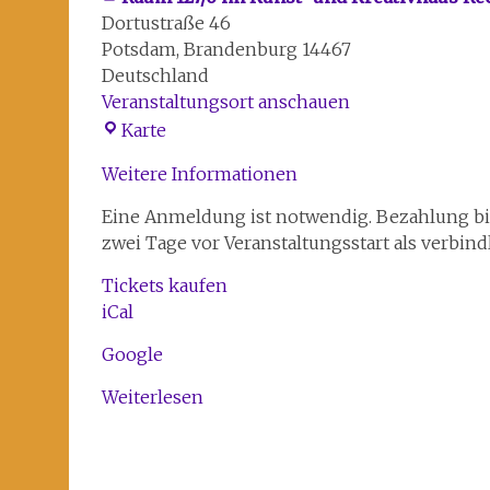
Dortustraße 46
Potsdam
,
Brandenburg
14467
Deutschland
Veranstaltungsort anschauen
Raum
Karte
127/6
Weitere Informationen
im
Kunst-
Eine Anmeldung ist notwendig. Bezahlung bitt
und
zwei Tage vor Veranstaltungsstart als verbindl
Kreativhaus
Rechenzentrum
Tickets kaufen
iCal
Google
Weiterlesen