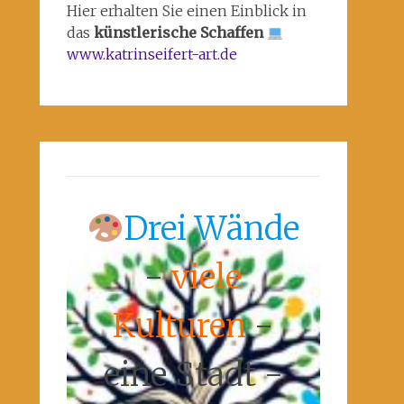
Hier erhalten Sie einen Einblick in
das
künstlerische Schaffen
www.katrinseifert-art.de
Drei Wände
-
viele
Kulturen
-
eine Stadt -