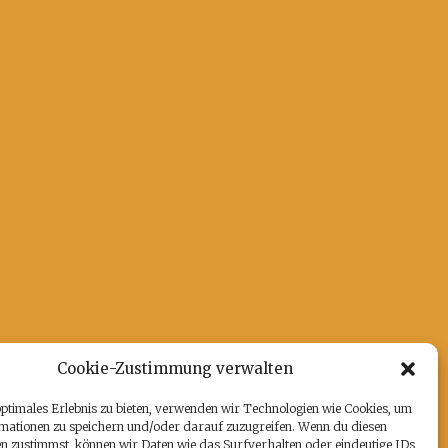
Cookie-Zustimmung verwalten
optimales Erlebnis zu bieten, verwenden wir Technologien wie Cookies, um
mationen zu speichern und/oder darauf zuzugreifen. Wenn du diesen
n zustimmst, können wir Daten wie das Surfverhalten oder eindeutige IDs