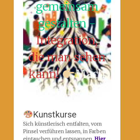
gemeinsam
gestalten -
Integration,
die man sehen
kann!
Mach
mit!
Kunstkurse
Sich künstlerisch entfalten, vom
Pinsel verführen lassen, in Farben
eintauchen und entspannen.
Hier