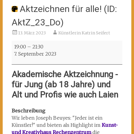
Aktzeichnen für alle! (ID:
AktZ_23_Do)
13. März 2023
Künstlerin Katrin Seifert
Aktzeichnen
19:00
–
21:30
für
7. September 2023
alle!
(ID:
Akademische Aktzeichnung -
AktZ_23_Do)
für Jung (ab 18 Jahre) und
Alt und Profis wie auch Laien
Beschreibung
Wir leben Joseph Beuyes: "Jeder ist ein
Künstler!" und bieten als Highlight
im
Kunst-
und Kreativhaus Rechenzentrum
die