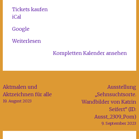
127/6
Tickets kaufen
im
iCal
Kunst-
und
Google
Kreativhaus
Rechenzentrum
Weiterlesen
Kompletten Kalender ansehen
Beitragsnavigation
Aktmalen und
Ausstellung
Aktzeichnen für alle
„Sehnsuchtsorte.
19. August 2023
Wandbilder von Katrin
Seifert“ (ID:
Ausst_2309_Pom)
9. September 2023