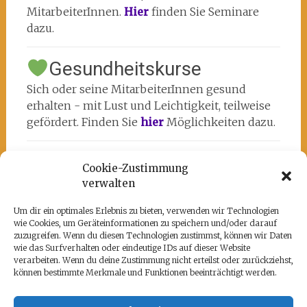
MitarbeiterInnen.
Hier
finden Sie Seminare
dazu.
Gesundheitskurse
Sich oder seine MitarbeiterInnen gesund
erhalten - mit Lust und Leichtigkeit, teilweise
gefördert. Finden Sie
hier
Möglichkeiten dazu.
Cookie-Zustimmung
verwalten
Um dir ein optimales Erlebnis zu bieten, verwenden wir Technologien
wie Cookies, um Geräteinformationen zu speichern und/oder darauf
Unsere Partner
zuzugreifen. Wenn du diesen Technologien zustimmst, können wir Daten
wie das Surfverhalten oder eindeutige IDs auf dieser Website
Hier befindet sich das kulturell-kreative und
verarbeiten. Wenn du deine Zustimmung nicht erteilst oder zurückziehst,
künstlerische ♥️von Potsdam:
www.rz-
können bestimmte Merkmale und Funktionen beeinträchtigt werden.
potsdam.de
und mein Atelier 108