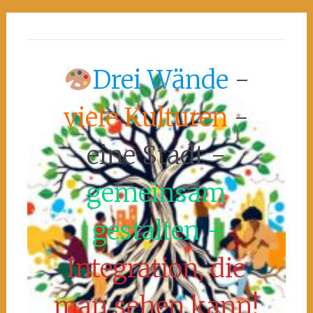
Drei Wände
-
viele Kulturen
-
eine Stadt -
gemeinsam
gestalten -
Integration, die
man sehen kann!