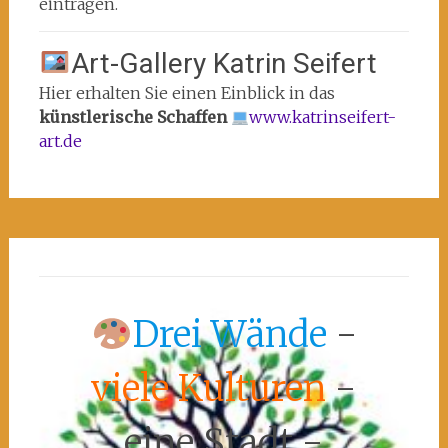
eintragen.
Art-Gallery Katrin Seifert
Hier erhalten Sie einen Einblick in das
künstlerische Schaffen
www.katrinseifert-
art.de
Drei Wände
-
viele Kulturen
-
eine Stadt -