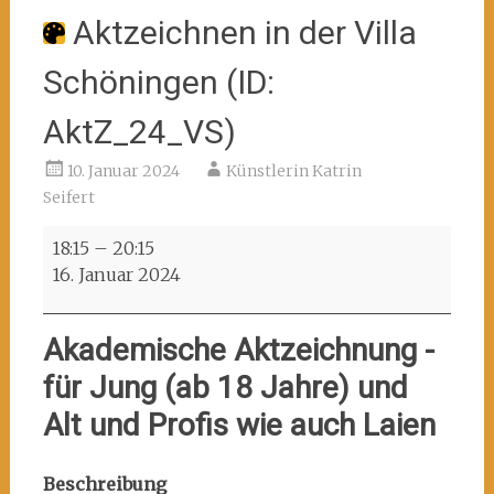
Aktzeichnen in der Villa
Schöningen (ID:
AktZ_24_VS)
10. Januar 2024
Künstlerin Katrin
Seifert
Aktzeichnen
18:15
–
20:15
in
16. Januar 2024
der
Villa
Akademische Aktzeichnung -
Schöningen
(ID:
für Jung (ab 18 Jahre) und
AktZ_24_VS)
Alt und Profis wie auch Laien
Beschreibung