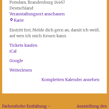
Potsdam
,
Brandenburg
14467
Deutschland
Veranstaltungsort anschauen
Potsdamer
Karte
Kunstverein
Eintritt frei; Melde dich gern an, damit ich weiß,
(PKV)
auf wen ich mich freuen kann.
Tickets kaufen
iCal
Google
Weiterlesen
Kompletten Kalender ansehen
Beitragsnavigation
Farbenfrohe Entfaltung –
Ausstellung des