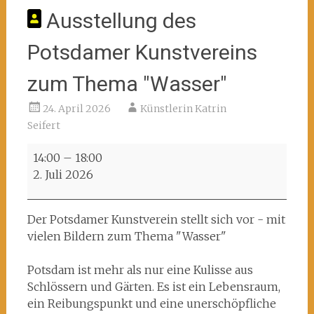
Ausstellung des
Potsdamer Kunstvereins
zum Thema "Wasser"
24. April 2026
Künstlerin Katrin
Seifert
Ausstellung
14:00
–
18:00
des
2. Juli 2026
Potsdamer
Kunstvereins
zum
Der Potsdamer Kunstverein stellt sich vor - mit
Thema
vielen Bildern zum Thema "Wasser"
"Wasser"
Potsdam ist mehr als nur eine Kulisse aus
Schlössern und Gärten. Es ist ein Lebensraum,
ein Reibungspunkt und eine unerschöpfliche