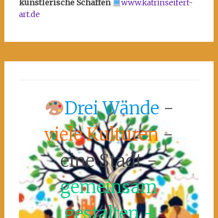
künstlerische Schaffen
www.katrinseifert-
art.de
Drei Wände
-
viele Kulturen
-
eine Stadt -
gemeinsam
gestalten -