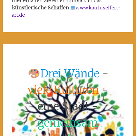
Hier erhalten Sie einen Einblick in das
künstlerische Schaffen
www.katrinseifert-
art.de
Drei Wände
-
viele Kulturen
-
eine Stadt -
gemeinsam