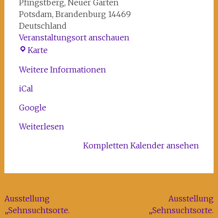
Pfingstberg
Neuer Garten
Potsdam
,
Brandenburg
14469
Deutschland
Veranstaltungsort anschauen
Pomonatempel
Karte
Weitere Informationen
iCal
Google
Weiterlesen
Kompletten Kalender ansehen
Beitragsnavigation
Ausstellung
Ausstellung
„Sehnsuchtsorte.
„Sehnsuchtsorte.