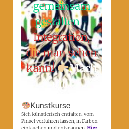
gemeinsam
gestalten -
Integration,
die man sehen
kann!
Mach
mit!
Kunstkurse
Sich künstlerisch entfalten, vom
Pinsel verführen lassen, in Farben
eintauchen und entspannen.
Hier