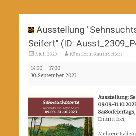
Ausstellung "Sehnsuchts
Seifert" (ID: Ausst_2309_
3. Juli 2023
Künstlerin Katrin Seifert
Ausstellung
14:00
–
17:00
"Sehnsuchtsorte.
30. September 2023
Wandbilder
von
Katrin
Ausstellung: Se
Seifert"
09.09.-31.10.202
(ID:
Sa/So/feiertags,
Ausst_2309_Pom)
Eintritt frei,
Mehrere Italien