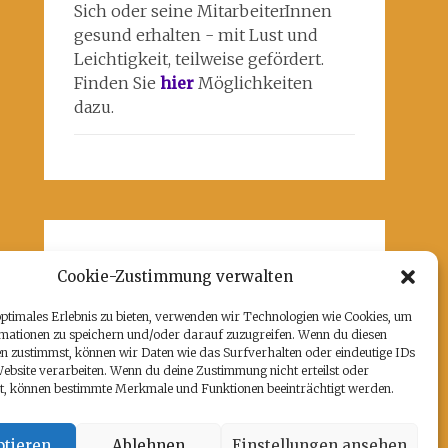
Sich oder seine MitarbeiterInnen
gesund erhalten - mit Lust und
Leichtigkeit, teilweise gefördert.
Finden Sie
hier
Möglichkeiten
dazu.
Unsere Partner
Cookie-Zustimmung verwalten
Hier befindet sich das kulturell-
optimales Erlebnis zu bieten, verwenden wir Technologien wie Cookies, um
kreative und künstlerische ♥️von
mationen zu speichern und/oder darauf zuzugreifen. Wenn du diesen
Potsdam:
www.rz-potsdam.de
und
n zustimmst, können wir Daten wie das Surfverhalten oder eindeutige IDs
mein Atelier 108
Website verarbeiten. Wenn du deine Zustimmung nicht erteilst oder
t, können bestimmte Merkmale und Funktionen beeinträchtigt werden.
tieren
Ablehnen
Einstellungen ansehen