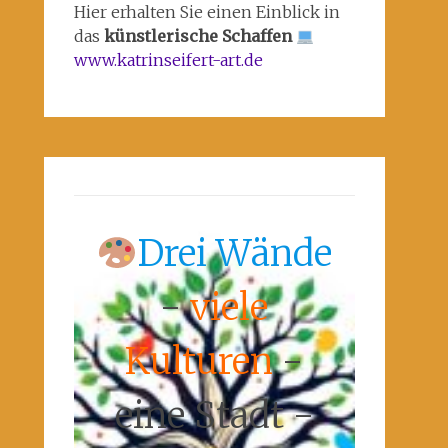
Hier erhalten Sie einen Einblick in
das
künstlerische Schaffen
www.katrinseifert-art.de
Drei Wände
-
viele
Kulturen
-
eine Stadt -