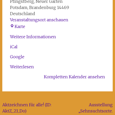
Pfingstberg
Neuer Garten
Potsdam
,
Brandenburg
14469
Deutschland
Veranstaltungsort anschauen
Pomonatempel
Karte
Weitere Informationen
iCal
Google
Weiterlesen
Kompletten Kalender ansehen
Beitragsnavigation
Aktzeichnen für alle! (ID:
Ausstellung
AktZ_23_Do)
„Sehnsuchtsorte.