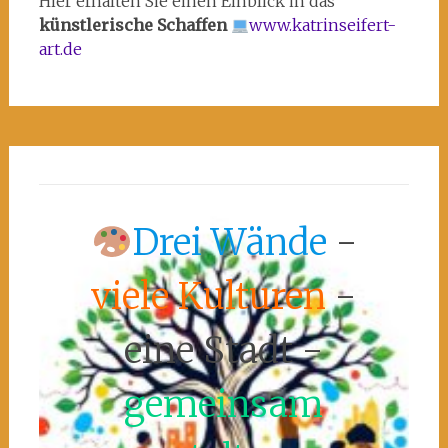
Hier erhalten Sie einen Einblick in das
künstlerische Schaffen
www.katrinseifert-
art.de
Drei Wände
-
viele Kulturen
-
eine Stadt -
gemeinsam