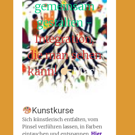
gemeinsam
gestalten -
Integration,
die man sehen
kann!
Mach
mit!
Kunstkurse
Sich künstlerisch entfalten, vom
Pinsel verführen lassen, in Farben
eintauchen und entspannen.
Hier