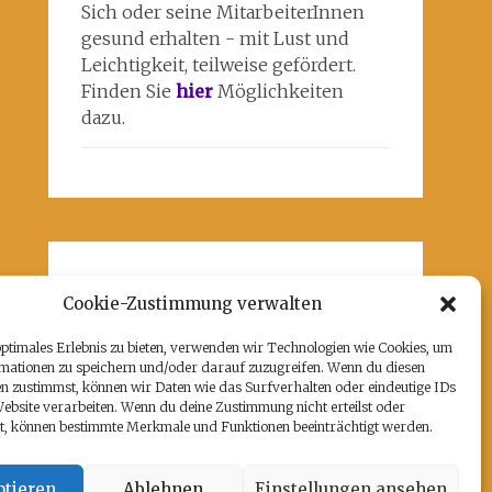
Sich oder seine MitarbeiterInnen
gesund erhalten - mit Lust und
Leichtigkeit, teilweise gefördert.
Finden Sie
hier
Möglichkeiten
dazu.
Unsere Partner
Cookie-Zustimmung verwalten
Hier befindet sich das kulturell-
optimales Erlebnis zu bieten, verwenden wir Technologien wie Cookies, um
kreative und künstlerische ♥️von
mationen zu speichern und/oder darauf zuzugreifen. Wenn du diesen
Potsdam:
www.rz-potsdam.de
und
n zustimmst, können wir Daten wie das Surfverhalten oder eindeutige IDs
mein Atelier 108
Website verarbeiten. Wenn du deine Zustimmung nicht erteilst oder
t, können bestimmte Merkmale und Funktionen beeinträchtigt werden.
tieren
Ablehnen
Einstellungen ansehen