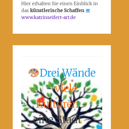
Hier erhalten Sie einen Einblick in
das
künstlerische Schaffen
www.katrinseifert-art.de
Drei Wände
-
viele
Kulturen
-
eine Stadt -