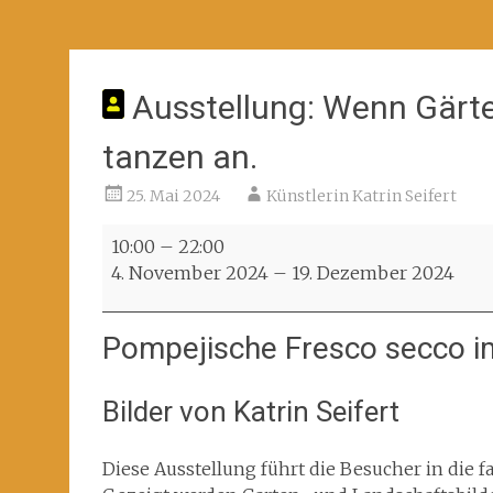
Ausstellung: Wenn Gärte
tanzen an.
25. Mai 2024
Künstlerin Katrin Seifert
Ausstellung:
10:00
–
22:00
Wenn
4. November 2024
–
19. Dezember 2024
Gärten
träumen,
Pompejische Fresco secco im
fangen
sie
zu
Bilder von Katrin Seifert
tanzen
an.
Diese Ausstellung führt die Besucher in die f