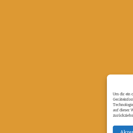
Um dir ein 
Geräteinfor
Technologie
auf dieser 
zurückziehs
Akzep