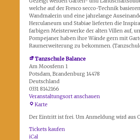
Gezeigt werden Garten- und Landschaftsbilder 
welche auf der Fresco secco-Technik basieren
Wandmalerin und eine jahrelange Auseinande
Herculaneum und Stabiae lieferten die Inspira
farbigen Meisterwerke der alten Villen auf, 
Pompejaner haben ihre Wände gern mit Garte
Raumerweiterung zu bekommen. (Tanzschule i
Tanzschule Balance
Am Moosfenn 1
Potsdam
,
Brandenburg
14478
Deutschland
0331 8142166
Veranstaltungsort anschauen
Tanzschule
Karte
Balance
Der Eintritt ist frei. Um Anmeldung wird au
Tickets kaufen
iCal