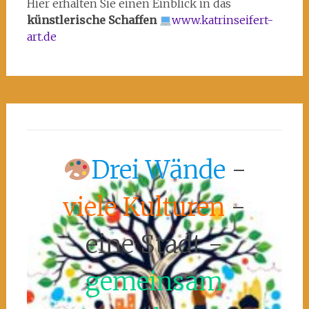
Hier erhalten Sie einen Einblick in das
künstlerische Schaffen
www.katrinseifert-
art.de
Drei Wände
-
viele Kulturen
-
eine Stadt -
gemeinsam