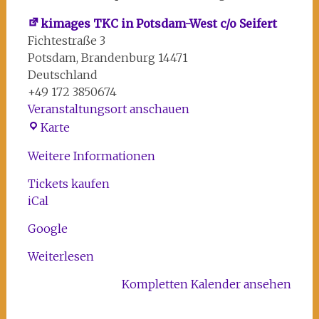
kimages TKC in Potsdam-West c/o Seifert
Fichtestraße 3
Potsdam
,
Brandenburg
14471
Deutschland
+49 172 3850674
Veranstaltungsort anschauen
kimages
Karte
TKC
Weitere Informationen
in
Potsdam-
Tickets kaufen
West
iCal
c/o
Seifert
Google
Weiterlesen
Kompletten Kalender ansehen