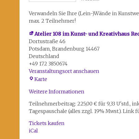
Verwandeln Sie Ihre (Lein-)Wände in Kunstwe
max. 2 Teilnehmer!
Atelier 108 im Kunst- und Kreativhaus R
Dortustraße 46
Potsdam
,
Brandenburg
14467
Deutschland
+49 172 3850674
Veranstaltungsort anschauen
Atelier
Karte
108
Weitere Informationen
im
Kunst-
Teilnehmerbeitrag: 225,00 € für 9,33 U'std., in
und
Tagespauschale (alles zzgl. 19% Mwst.). Link f
Kreativhaus
Rechenzentrum
Tickets kaufen
iCal