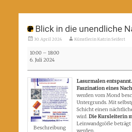
Blick in die unendliche 
30. April 2024
Künstlerin Katrin Seifert
Blick
10:00
–
18:00
in
6. Juli 2024
die
unendliche
Nacht
Lasurmalen entspannt
Faszination eines Nac
werden vom Mond beschi
Untergrunds. Mit selbst
Schicht einen nächtlich
wird.
Die Kursleiterin m
Leinwandgröße beträgt
Beschreibung
werden.