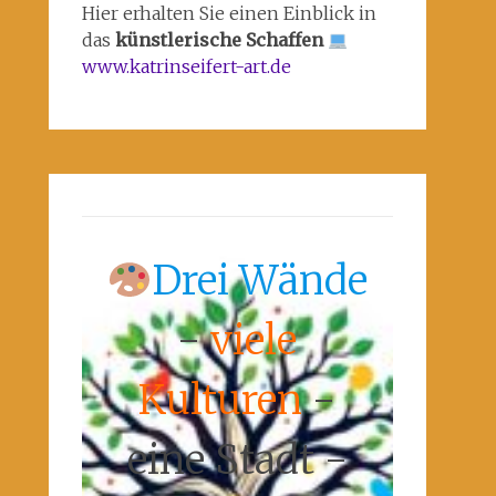
Hier erhalten Sie einen Einblick in
das
künstlerische Schaffen
www.katrinseifert-art.de
Drei Wände
-
viele
Kulturen
-
eine Stadt -