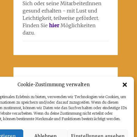
Sich oder seine MitarbeiterInnen
gesund erhalten - mit Lust und
Leichtigkeit, teilweise gefördert.
Finden Sie
hier
Möglichkeiten
dazu.
Unsere Partner
Cookie-Zustimmung verwalten
Hier befindet sich das kulturell-
optimales Erlebnis zu bieten, verwenden wir Technologien wie Cookies, um
kreative und künstlerische ♥️von
mationen zu speichern und/oder darauf zuzugreifen. Wenn du diesen
Potsdam:
www.rz-potsdam.de
und
n zustimmst, können wir Daten wie das Surfverhalten oder eindeutige IDs
mein Atelier 108
Website verarbeiten. Wenn du deine Zustimmung nicht erteilst oder
t, können bestimmte Merkmale und Funktionen beeinträchtigt werden.
tieren
Ablehnen
Einstellungen ansehen