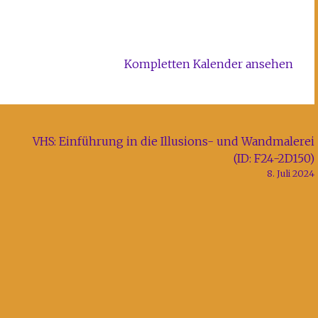
Kompletten Kalender ansehen
VHS: Einführung in die Illusions- und Wandmalerei
(ID: F24-2D150)
8. Juli 2024