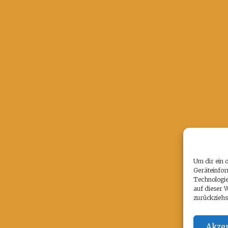
Um dir ein 
Geräteinfor
Technologie
auf dieser 
zurückziehs
Akzep