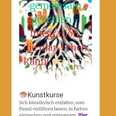
gemeinsam
gestalten -
Integration,
die man sehen
kann!
Mach
mit!
Kunstkurse
Sich künstlerisch entfalten, vom
Pinsel verführen lassen, in Farben
eintauchen und entspannen.
Hier