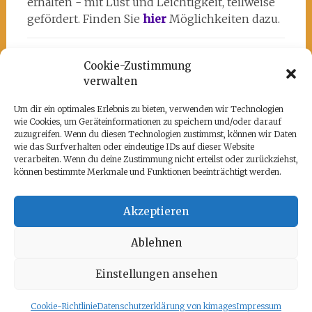
erhalten - mit Lust und Leichtigkeit, teilweise
gefördert. Finden Sie
hier
Möglichkeiten dazu.
Cookie-Zustimmung
verwalten
Um dir ein optimales Erlebnis zu bieten, verwenden wir Technologien
wie Cookies, um Geräteinformationen zu speichern und/oder darauf
Unsere Partner
zuzugreifen. Wenn du diesen Technologien zustimmst, können wir Daten
wie das Surfverhalten oder eindeutige IDs auf dieser Website
Hier befindet sich das kulturell-kreative und
verarbeiten. Wenn du deine Zustimmung nicht erteilst oder zurückziehst,
künstlerische ♥️von Potsdam:
www.rz-
können bestimmte Merkmale und Funktionen beeinträchtigt werden.
potsdam.de
und mein Atelier 108
Akzeptieren
Ablehnen
Copyright © 2026
kimages Training+Kunst+Coaching
. Alle
Einstellungen ansehen
Rechte vorbehalten. Theme:
Radiate
von ThemeGrill. Präsentiert
von
WordPress
.
Cookie-Richtlinie
Datenschutzerklärung von kimages
Impressum