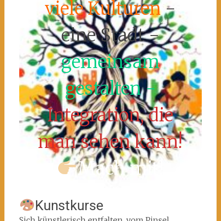
viele Kulturen
-
eine Stadt -
gemeinsam
gestalten -
Integration, die
man sehen kann!
Mach mit!
Kunstkurse
Sich künstlerisch entfalten, vom Pinsel