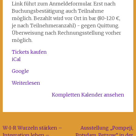
Kunst-
Link führt zum Anmeldeformular. Erst nach
und
Buchungsbestätigung auch Teilnahme
Kreativhaus
möglich. Bezahlt wird vor Ort in bar (80-120 €,
Rechenzentrum
je nach Teilnehmeranzahl) - gegen Quittung.
Überweisung nach Rechnungsstellung vorher
möglich.
Tickets kaufen
iCal
Google
Weiterlesen
Kompletten Kalender ansehen
Beitragsnavigation
W-I-R Wurzeln stärken –
Ausstellung „Pompeji,
Integration leben –
Potsdam, Petzow“ in der