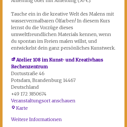
Anleitung oder mit Anleitung (50 €).
Tauche ein in die kreative Welt des Malens mit
wasservermalbaren Ölfarben! In diesem Kurs
lernst du die Vorzüge dieses
umweltfreundlichen Materials kennen, wenn
du spontan im Freien malen willst, und
entwickelst dein ganz persönliches Kunstwerk.
Atelier 108 im Kunst- und Kreativhaus
Rechenzentrum
Dortustraße 46
Potsdam
,
Brandenburg
14467
Deutschland
+49 172 3850674
Veranstaltungsort anschauen
Atelier
Karte
108
Weitere Informationen
im