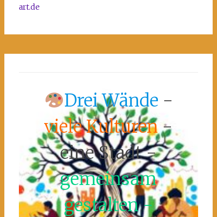
art.de
Drei Wände
-
viele Kulturen
-
eine Stadt -
gemeinsam
gestalten -