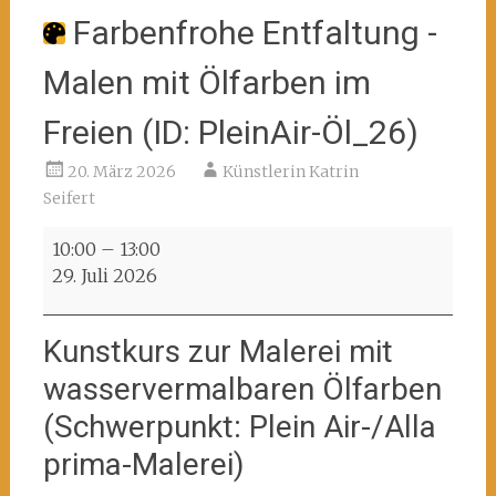
Farbenfrohe Entfaltung -
Malen mit Ölfarben im
Freien (ID: PleinAir-Öl_26)
20. März 2026
Künstlerin Katrin
Seifert
Farbenfrohe
10:00
–
13:00
Entfaltung
29. Juli 2026
-
Malen
Kunstkurs zur Malerei mit
mit
Ölfarben
wasservermalbaren Ölfarben
im
(Schwerpunkt: Plein Air-/Alla
Freien
(ID:
prima-Malerei)
PleinAir-