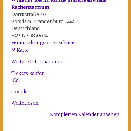
Atelier 108 im Kunst- und Kreativhaus
Rechenzentrum
Dortustraße 46
Potsdam
,
Brandenburg
14467
Deutschland
+49 172 3850674
Veranstaltungsort anschauen
Atelier
Karte
108
Weitere Informationen
im
Kunst-
Tickets kaufen
und
iCal
Kreativhaus
Rechenzentrum
Google
Weiterlesen
Kompletten Kalender ansehen