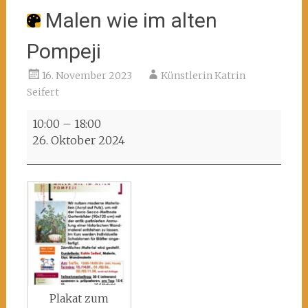
Malen wie im alten
Pompeji
16. November 2023
Künstlerin Katrin
Seifert
Malen
10:00
–
18:00
wie
26. Oktober 2024
im
alten
Pompeji
Plakat zum