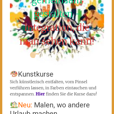
gemeinsam
gestalten -
Integration, die
man sehen kann!
Mach mit!
Kunstkurse
Sich künstlerisch entfalten, vom Pinsel
verführen lassen, in Farben eintauchen und
entspannen.
Hier
finden Sie die Kurse dazu!
Neu:
Malen, wo andere
Urlaub machen