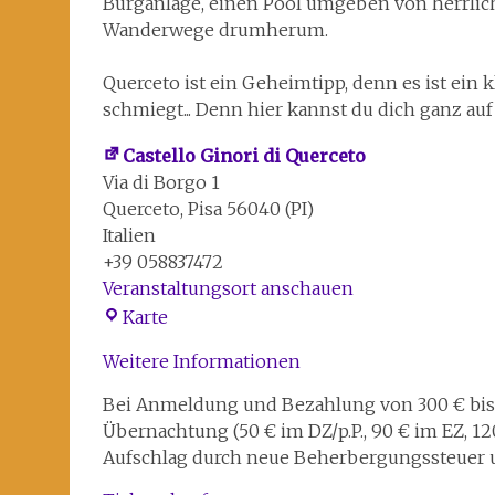
Burganlage, einen Pool umgeben von herrlic
Wanderwege drumherum.
Querceto ist ein Geheimtipp, denn es ist ein 
schmiegt... Denn hier kannst du dich ganz auf
Castello Ginori di Querceto
Via di Borgo 1
Querceto
,
Pisa
56040 (PI)
Italien
+39 058837472
Veranstaltungsort anschauen
Castello
Karte
Ginori
Weitere Informationen
di
Querceto
Bei Anmeldung und Bezahlung von 300 € bis 31.
Übernachtung (50 € im DZ/p.P., 90 € im EZ, 1
Aufschlag durch neue Beherbergungssteuer u