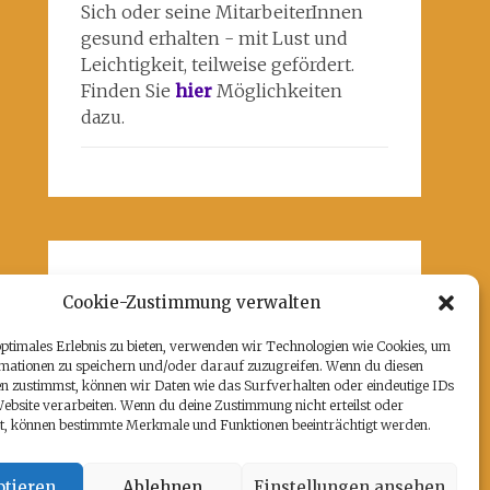
Sich oder seine MitarbeiterInnen
gesund erhalten - mit Lust und
Leichtigkeit, teilweise gefördert.
Finden Sie
hier
Möglichkeiten
dazu.
Unsere Partner
Cookie-Zustimmung verwalten
Hier befindet sich das kulturell-
optimales Erlebnis zu bieten, verwenden wir Technologien wie Cookies, um
kreative und künstlerische ♥️von
mationen zu speichern und/oder darauf zuzugreifen. Wenn du diesen
Potsdam:
www.rz-potsdam.de
und
n zustimmst, können wir Daten wie das Surfverhalten oder eindeutige IDs
mein Atelier 108
Website verarbeiten. Wenn du deine Zustimmung nicht erteilst oder
t, können bestimmte Merkmale und Funktionen beeinträchtigt werden.
tieren
Ablehnen
Einstellungen ansehen