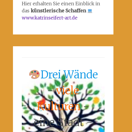
Hier erhalten Sie einen Einblick in
das
künstlerische Schaffen
www.katrinseifert-art.de
Drei Wände
-
viele
Kulturen
-
eine Stadt -