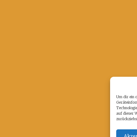
Um dir ein 
Geräteinfor
Technologie
auf dieser 
zurückziehs
Akzep