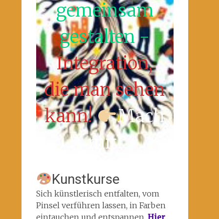
gemeinsam
gestalten -
Integration,
die man sehen
kann!
Mach
mit!
Kunstkurse
Sich künstlerisch entfalten, vom
Pinsel verführen lassen, in Farben
eintauchen und entspannen.
Hier