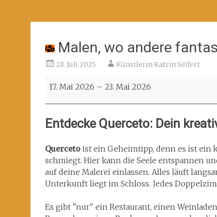
Malen, wo andere fantas
28. Juli 2025
Künstlerin Katrin Seifert
Malen,
17. Mai 2026
–
23. Mai 2026
wo
andere
fantastischen
Entdecke Querceto: Dein kreati
Urlaub
machen!
Querceto
ist ein Geheimtipp, denn es ist ein
schmiegt. Hier kann die Seele entspannen u
auf deine Malerei einlassen. Alles läuft langs
Unterkunft liegt im Schloss. Jedes Doppelzim
Es gibt "nur" ein Restaurant, einen Weinlade