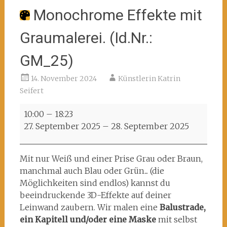
Monochrome Effekte mit
Graumalerei. (Id.Nr.:
GM_25)
14. November 2024
Künstlerin Katrin
Seifert
Monochrome
10:00
–
18:23
Effekte
27. September 2025
–
28. September 2025
mit
Graumalerei.
(Id.Nr.:
Mit nur Weiß und einer Prise Grau oder Braun,
GM_25)
manchmal auch Blau oder Grün... (die
Möglichkeiten sind endlos) kannst du
beeindruckende 3D-Effekte auf deiner
Leinwand zaubern. Wir malen eine
Balustrade,
ein Kapitell und/oder eine Maske
mit selbst