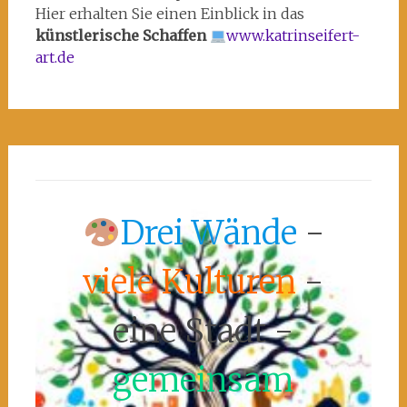
Hier erhalten Sie einen Einblick in das
künstlerische Schaffen
www.katrinseifert-
art.de
Drei Wände
-
viele Kulturen
-
eine Stadt -
gemeinsam