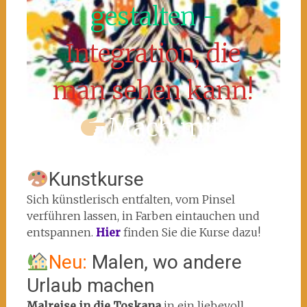
gestalten -
Integration, die
man sehen kann!
Mach mit!
Kunstkurse
Sich künstlerisch entfalten, vom Pinsel
verführen lassen, in Farben eintauchen und
entspannen.
Hier
finden Sie die Kurse dazu!
Neu:
Malen, wo andere
Urlaub machen
Malreise in die Toskana
in ein liebevoll