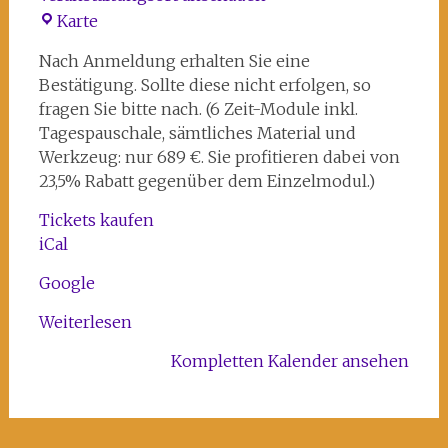
Atelier
Karte
108
Nach Anmeldung erhalten Sie eine
im
Bestätigung. Sollte diese nicht erfolgen, so
Kunst-
fragen Sie bitte nach. (6 Zeit-Module inkl.
und
Tagespauschale, sämtliches Material und
Kreativhaus
Werkzeug: nur 689 €. Sie profitieren dabei von
Rechenzentrum
23,5% Rabatt gegenüber dem Einzelmodul.)
Tickets kaufen
iCal
Google
Weiterlesen
Kompletten Kalender ansehen