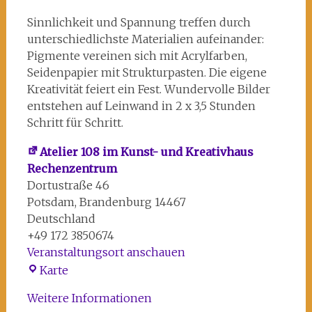
Sinnlichkeit und Spannung treffen durch
unterschiedlichste Materialien aufeinander:
Pigmente vereinen sich mit Acrylfarben,
Seidenpapier mit Strukturpasten. Die eigene
Kreativität feiert ein Fest. Wundervolle Bilder
entstehen auf Leinwand in 2 x 3,5 Stunden
Schritt für Schritt.
Atelier 108 im Kunst- und Kreativhaus
Rechenzentrum
Dortustraße 46
Potsdam
,
Brandenburg
14467
Deutschland
+49 172 3850674
Veranstaltungsort anschauen
Atelier
Karte
108
Weitere Informationen
im