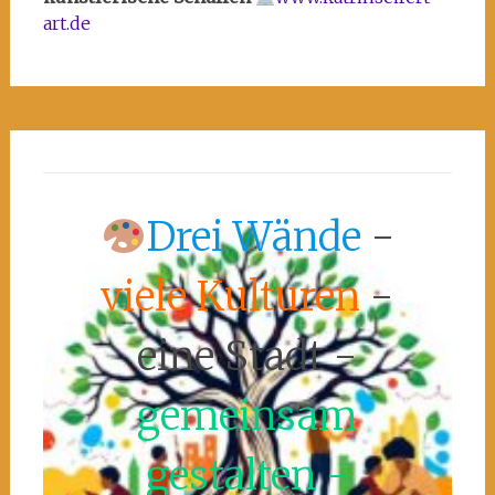
art.de
Drei Wände
-
viele Kulturen
-
eine Stadt -
gemeinsam
gestalten -