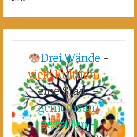
Drei Wände
-
viele Kulturen
-
eine Stadt -
gemeinsam
gestalten -