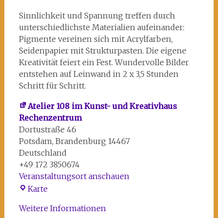
Sinnlichkeit und Spannung treffen durch
unterschiedlichste Materialien aufeinander:
Pigmente vereinen sich mit Acrylfarben,
Seidenpapier mit Strukturpasten. Die eigene
Kreativität feiert ein Fest. Wundervolle Bilder
entstehen auf Leinwand in 2 x 3,5 Stunden
Schritt für Schritt.
Atelier 108 im Kunst- und Kreativhaus
Rechenzentrum
Dortustraße 46
Potsdam
,
Brandenburg
14467
Deutschland
+49 172 3850674
Veranstaltungsort anschauen
Atelier
Karte
108
Weitere Informationen
im