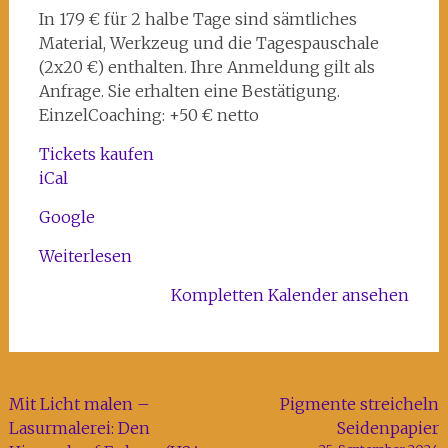
Kunst-
In 179 € für 2 halbe Tage sind sämtliches
und
Material, Werkzeug und die Tagespauschale
Kreativhaus
(2x20 €) enthalten. Ihre Anmeldung gilt als
Rechenzentrum
Anfrage. Sie erhalten eine Bestätigung.
EinzelCoaching: +50 € netto
Tickets kaufen
iCal
Google
Weiterlesen
Kompletten Kalender ansehen
Beitragsnavigation
Mit Licht malen –
Pigmente streicheln
Lasurmalerei: Den
Seidenpapier