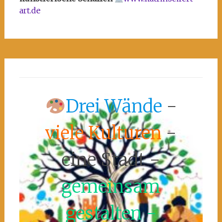
art.de
Drei Wände
-
viele Kulturen
-
eine Stadt -
gemeinsam
gestalten -