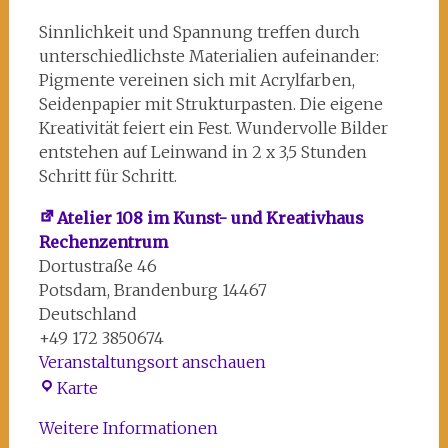
Sinnlichkeit und Spannung treffen durch
unterschiedlichste Materialien aufeinander:
Pigmente vereinen sich mit Acrylfarben,
Seidenpapier mit Strukturpasten. Die eigene
Kreativität feiert ein Fest. Wundervolle Bilder
entstehen auf Leinwand in 2 x 3,5 Stunden
Schritt für Schritt.
Atelier 108 im Kunst- und Kreativhaus
Rechenzentrum
Dortustraße 46
Potsdam
,
Brandenburg
14467
Deutschland
+49 172 3850674
Veranstaltungsort anschauen
Atelier
Karte
108
Weitere Informationen
im