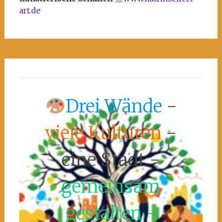
art.de
Drei Wände
-
viele Kulturen
-
eine Stadt -
gemeinsam
gestalten -