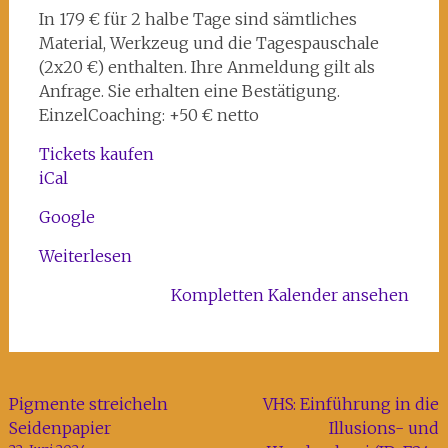
Kunst-
In 179 € für 2 halbe Tage sind sämtliches
und
Material, Werkzeug und die Tagespauschale
Kreativhaus
(2x20 €) enthalten. Ihre Anmeldung gilt als
Rechenzentrum
Anfrage. Sie erhalten eine Bestätigung.
EinzelCoaching: +50 € netto
Tickets kaufen
iCal
Google
Weiterlesen
Kompletten Kalender ansehen
Beitragsnavigation
Pigmente streicheln
VHS: Einführung in die
Seidenpapier
Illusions- und