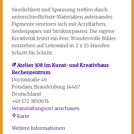
Sinnlichkeit und Spannung treffen durch
unterschiedlichste Materialien aufeinander:
Pigmente vereinen sich mit Acrylfarben,
Seidenpapier mit Strukturpasten. Die eigene
Kreativität feiert ein Fest. Wundervolle Bilder
entstehen auf Leinwand in 2 x 3,5 Stunden
Schritt für Schritt.
Atelier 108 im Kunst- und Kreativhaus
Rechenzentrum
Dortustraße 46
Potsdam
,
Brandenburg
14467
Deutschland
+49 172 3850674
Veranstaltungsort anschauen
Atelier
Karte
108
Weitere Informationen
im