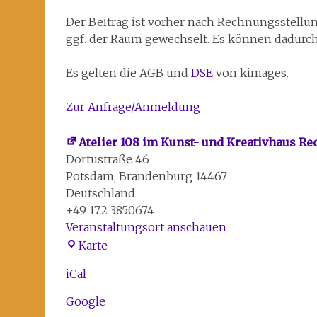
Der Beitrag ist vorher nach Rechnungsstellu
ggf. der Raum gewechselt. Es können dadurc
Es gelten die AGB und
DSE
von kimages.
Zur Anfrage/Anmeldung
Atelier 108 im Kunst- und Kreativhaus R
Dortustraße 46
Potsdam
,
Brandenburg
14467
Deutschland
+49 172 3850674
Veranstaltungsort anschauen
Atelier
Karte
108
iCal
im
Kunst-
Google
und