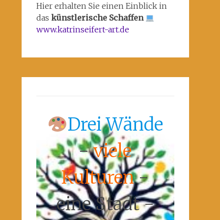
Hier erhalten Sie einen Einblick in
das
künstlerische Schaffen
www.katrinseifert-art.de
Drei Wände
-
viele
Kulturen
-
eine Stadt -