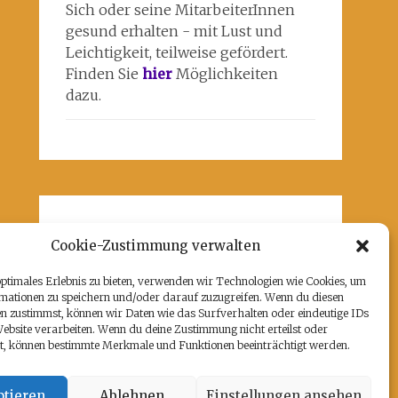
Sich oder seine MitarbeiterInnen
gesund erhalten - mit Lust und
Leichtigkeit, teilweise gefördert.
Finden Sie
hier
Möglichkeiten
dazu.
Unsere Partner
Cookie-Zustimmung verwalten
Hier befindet sich das kulturell-
optimales Erlebnis zu bieten, verwenden wir Technologien wie Cookies, um
kreative und künstlerische ♥️von
mationen zu speichern und/oder darauf zuzugreifen. Wenn du diesen
Potsdam:
www.rz-potsdam.de
und
n zustimmst, können wir Daten wie das Surfverhalten oder eindeutige IDs
mein Atelier 108
Website verarbeiten. Wenn du deine Zustimmung nicht erteilst oder
t, können bestimmte Merkmale und Funktionen beeinträchtigt werden.
tieren
Ablehnen
Einstellungen ansehen