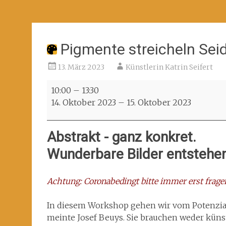
Pigmente streicheln Seid
13. März 2023
Künstlerin Katrin Seifert
Pigmente
10:00
–
13:30
streicheln
14. Oktober 2023
–
15. Oktober 2023
Seidenpapier
(IdNr.:
Abstrakt - ganz konkret.
Agk_23)
Wunderbare Bilder entstehen
Achtung: Coronabedingt bitte immer erst fragen
In diesem Workshop gehen wir vom Potenzial j
meinte Josef Beuys. Sie brauchen weder küns