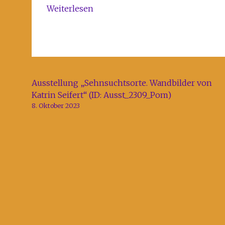
Kreativhaus
Weiterlesen
Rechenzentrum
Beitragsnavigation
Ausstellung „Sehnsuchtsorte. Wandbilder von
Katrin Seifert“ (ID: Ausst_2309_Pom)
8. Oktober 2023