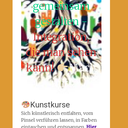
gemeinsam
gestalten -
Integration,
die man sehen
kann!
Mach
mit!
Kunstkurse
Sich künstlerisch entfalten, vom
Pinsel verführen lassen, in Farben
eintauchen und entspannen.
Hier