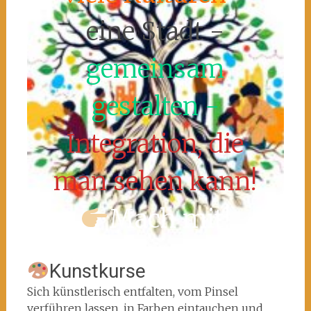
eine Stadt -
gemeinsam
gestalten -
Integration, die
man sehen kann!
Mach mit!
Kunstkurse
Sich künstlerisch entfalten, vom Pinsel
verführen lassen, in Farben eintauchen und