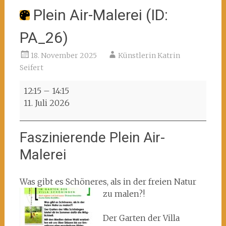
Plein Air-Malerei (ID:
PA_26)
18. November 2025
Künstlerin Katrin
Seifert
Plein
12:15
–
14:15
Air-
11. Juli 2026
Malerei
(ID:
Faszinierende Plein Air-
PA_26)
Malerei
Was gibt es Schöneres, als in der freien Natur
zu malen?!
Der Garten der Villa