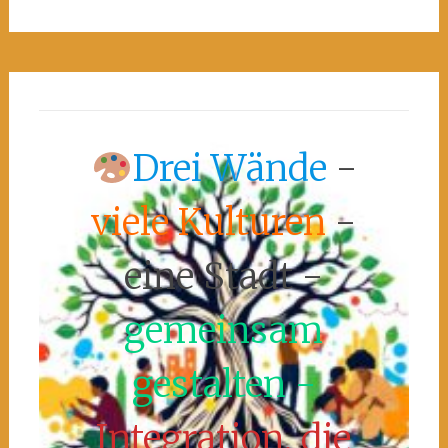
Drei Wände
-
viele Kulturen
-
eine Stadt -
gemeinsam
gestalten -
Integration, die