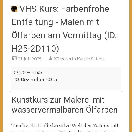
VHS-Kurs: Farbenfrohe
Entfaltung - Malen mit
Ölfarben am Vormittag (ID:
H25-2D110)
21. Juli 2025
Künstlerin Katrin Seifert
VHS-
09:30
–
11:45
Kurs:
10. Dezember 2025
Farbenfrohe
Entfaltung
Kunstkurs zur Malerei mit
-
Malen
wasservermalbaren Ölfarben
mit
Ölfarben
Tauche ein in die kreative Welt des Malens mit
am