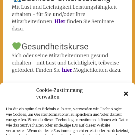
Mit Lust und Leichtigkeit Leistungsfähigkeit
erhalten - für Sie und/oder Ihre
MitarbeiterInnen.
Hier
finden Sie Seminare
dazu.
Gesundheitskurse
Sich oder seine MitarbeiterInnen gesund
erhalten - mit Lust und Leichtigkeit, teilweise
gefördert. Finden Sie
hier
Möglichkeiten dazu.
Cookie-Zustimmung
verwalten
Um dir ein optimales Erlebnis zu bieten, verwenden wir Technologien
wie Cookies, um Geräteinformationen zu speichern und/oder darauf
Unsere Partner
zuzugreifen. Wenn du diesen Technologien zustimmst, können wir Daten
wie das Surfverhalten oder eindeutige IDs auf dieser Website
Hier befindet sich das kulturell-kreative und
verarbeiten. Wenn du deine Zustimmung nicht erteilst oder zurückziehst,
künstlerische ♥️von Potsdam:
www.rz-