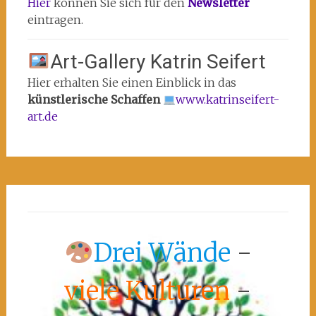
Hier
können Sie sich für den
Newsletter
eintragen.
Art-Gallery Katrin Seifert
Hier erhalten Sie einen Einblick in das
künstlerische Schaffen
www.katrinseifert-
art.de
Drei Wände
-
viele Kulturen
-