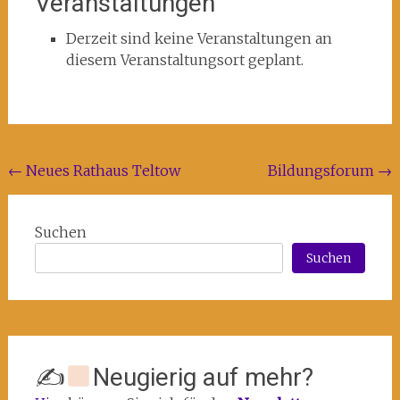
Veranstaltungen
Kreativhaus
Rechenzentrum
Derzeit sind keine Veranstaltungen an
diesem Veranstaltungsort geplant.
Beitragsnavigation
←
Neues Rathaus Teltow
Bildungsforum
→
Suchen
Suchen
✍
Neugierig auf mehr?