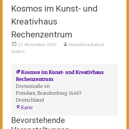
Kosmos im Kunst- und
Kreativhaus
Rechenzentrum
22. November 2023
Künstlerin Katrin
Seifert
Kosmos im Kunst- und Kreativhaus
Rechenzentrum
Dortustraße 46
Potsdam
,
Brandenburg
14467
Deutschland
Kosmos
Karte
im
Bevorstehende
Kunst-
und