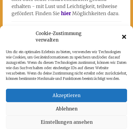
erhalten - mit Lust und Leichtigkeit, teilweise
gefördert. Finden Sie
hier
Möglichkeiten dazu.
Cookie-Zustimmung
verwalten
Um dir ein optimales Erlebnis zu bieten, verwenden wir Technologien
wie Cookies, um Geräteinformationen zu speichern und/oder darauf
Unsere Partner
zuzugreifen. Wenn du diesen Technologien zustimmst, können wir Daten
wie das Surfverhalten oder eindeutige IDs auf dieser Website
Hier befindet sich das kulturell-kreative und
verarbeiten. Wenn du deine Zustimmung nicht erteilst oder zurückziehst,
künstlerische ♥️von Potsdam:
www.rz-
können bestimmte Merkmale und Funktionen beeinträchtigt werden.
potsdam.de
und mein Atelier 108
Akzeptieren
Ablehnen
Copyright © 2026
kimages Training+Kunst+Coaching
. Alle
Einstellungen ansehen
Rechte vorbehalten. Theme:
Radiate
von ThemeGrill. Präsentiert