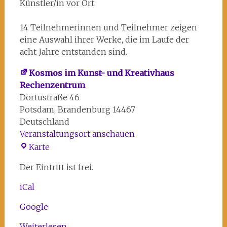
für
Künstler/in vor Ort.
alle
im
14 Teilnehmerinnen und Teilnehmer zeigen
RZ.
eine Auswahl ihrer Werke, die im Laufe der
acht Jahre entstanden sind.
Kosmos im Kunst- und Kreativhaus
Rechenzentrum
Dortustraße 46
Potsdam
,
Brandenburg
14467
Deutschland
Veranstaltungsort anschauen
Kosmos
Karte
im
Der Eintritt ist frei.
Kunst-
und
iCal
Kreativhaus
Rechenzentrum
Google
Weiterlesen