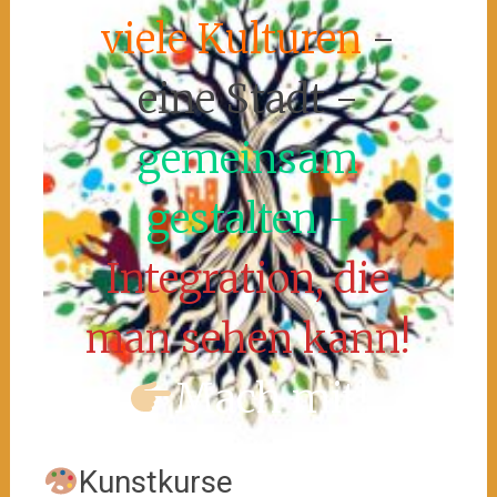
viele Kulturen
-
eine Stadt -
gemeinsam
gestalten -
Integration, die
man sehen kann!
Mach mit!
Kunstkurse