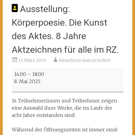
Ausstellung:
Körperpoesie. Die Kunst
des Aktes. 8 Jahre
Aktzeichnen für alle im RZ.
13. März 2025
Künstlerin Katrin Seifert
Ausstellung:
14:00
–
18:00
Körperpoesie.
8. Mai 2025
Die
Kunst
des
14 Teilnehmerinnen und Teilnehmer zeigen
Aktes.
eine Auswahl ihrer Werke, die im Laufe der
8
acht Jahre entstanden sind.
Jahre
Aktzeichnen
Während der Öffnungszeiten ist immer ein/e