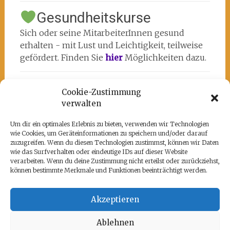
Gesundheitskurse
Sich oder seine MitarbeiterInnen gesund
erhalten - mit Lust und Leichtigkeit, teilweise
gefördert. Finden Sie
hier
Möglichkeiten dazu.
Cookie-Zustimmung
verwalten
Um dir ein optimales Erlebnis zu bieten, verwenden wir Technologien
wie Cookies, um Geräteinformationen zu speichern und/oder darauf
Unsere Partner
zuzugreifen. Wenn du diesen Technologien zustimmst, können wir Daten
wie das Surfverhalten oder eindeutige IDs auf dieser Website
Hier befindet sich das kulturell-kreative und
verarbeiten. Wenn du deine Zustimmung nicht erteilst oder zurückziehst,
künstlerische ♥️von Potsdam:
www.rz-
können bestimmte Merkmale und Funktionen beeinträchtigt werden.
potsdam.de
und mein Atelier 108
Akzeptieren
Ablehnen