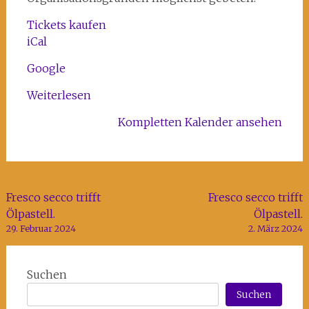
und
Kreativhaus
Tickets kaufen
Rechenzentrum
iCal
Google
Weiterlesen
Kompletten Kalender ansehen
Beitragsnavigation
Fresco secco trifft
Fresco secco trifft
Ölpastell.
Ölpastell.
29. Februar 2024
2. März 2024
Suchen
Suchen