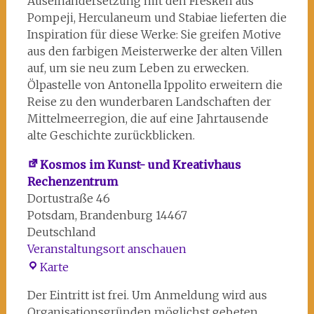
Auseinandersetzung mit den Fresken aus
Pompeji, Herculaneum und Stabiae lieferten die
Inspiration für diese Werke: Sie greifen Motive
aus den farbigen Meisterwerke der alten Villen
auf, um sie neu zum Leben zu erwecken.
Ölpastelle von Antonella Ippolito erweitern die
Reise zu den wunderbaren Landschaften der
Mittelmeerregion, die auf eine Jahrtausende
alte Geschichte zurückblicken.
Kosmos im Kunst- und Kreativhaus
Rechenzentrum
Dortustraße 46
Potsdam
,
Brandenburg
14467
Deutschland
Veranstaltungsort anschauen
Kosmos
Karte
im
Der Eintritt ist frei. Um Anmeldung wird aus
Kunst-
Organisationsgründen möglichst gebeten.