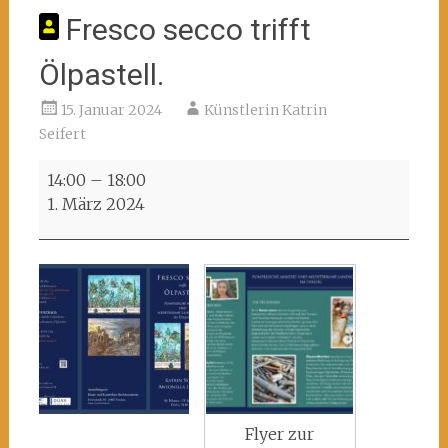
Fresco secco trifft
Ölpastell.
15. Januar 2024
Künstlerin Katrin
Seifert
Fresco
14:00
–
18:00
secco
1. März 2024
trifft
Ölpastell.
Flyer zur