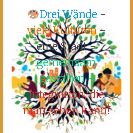
Drei Wände
-
viele Kulturen
-
eine Stadt -
gemeinsam
gestalten -
Integration, die
man sehen kann!
Mach mit!