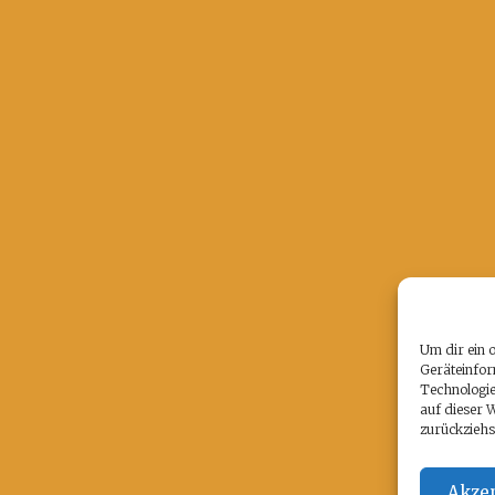
Um dir ein 
Geräteinfor
Technologie
auf dieser 
zurückziehs
Akzep