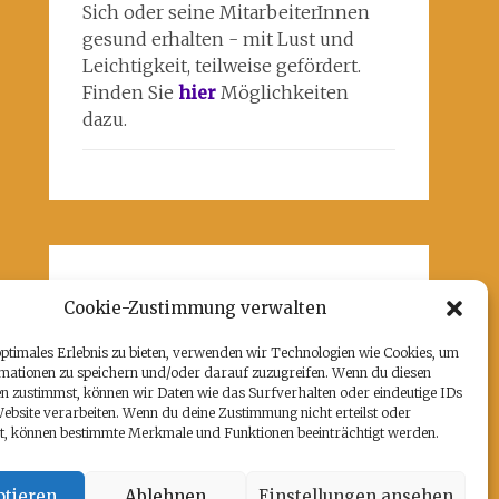
Sich oder seine MitarbeiterInnen
gesund erhalten - mit Lust und
Leichtigkeit, teilweise gefördert.
Finden Sie
hier
Möglichkeiten
dazu.
Unsere Partner
Cookie-Zustimmung verwalten
Hier befindet sich das kulturell-
optimales Erlebnis zu bieten, verwenden wir Technologien wie Cookies, um
kreative und künstlerische ♥️von
mationen zu speichern und/oder darauf zuzugreifen. Wenn du diesen
Potsdam:
www.rz-potsdam.de
und
n zustimmst, können wir Daten wie das Surfverhalten oder eindeutige IDs
mein Atelier 108
Website verarbeiten. Wenn du deine Zustimmung nicht erteilst oder
t, können bestimmte Merkmale und Funktionen beeinträchtigt werden.
tieren
Ablehnen
Einstellungen ansehen