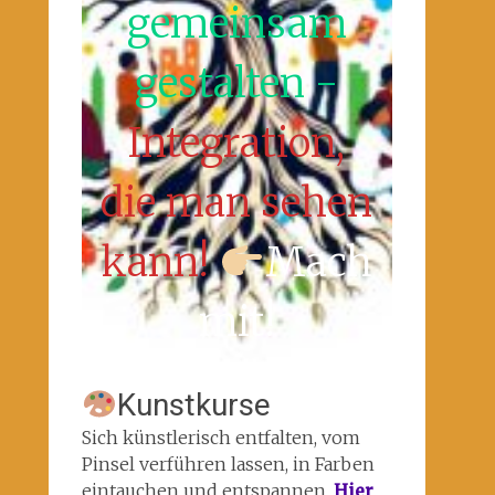
gemeinsam
gestalten -
Integration,
die man sehen
kann!
Mach
mit!
Kunstkurse
Sich künstlerisch entfalten, vom
Pinsel verführen lassen, in Farben
eintauchen und entspannen.
Hier