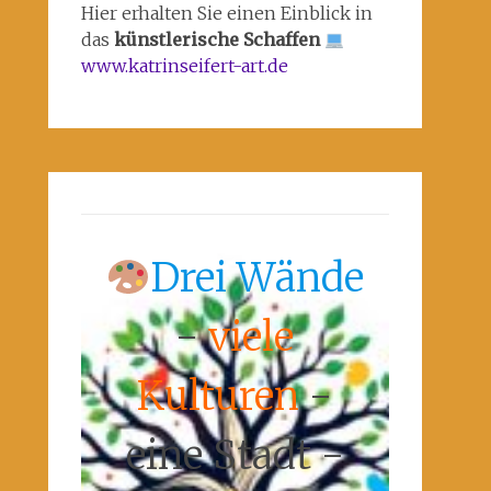
Hier erhalten Sie einen Einblick in
das
künstlerische Schaffen
www.katrinseifert-art.de
Drei Wände
-
viele
Kulturen
-
eine Stadt -