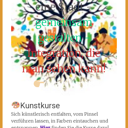
eine Stadt -
gemeinsam
gestalten -
Integration, die
man sehen kann!
Mach mit!
Kunstkurse
Sich künstlerisch entfalten, vom Pinsel
verführen lassen, in Farben eintauchen und
entspannen.
Hier
finden Sie die Kurse dazu!